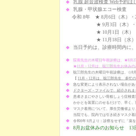
乳腺 超音波検査 Web予約
◆
乳腺・甲状腺エコー検査
◆
令和 8年 ★ 8月6日（木）・
★ 9月3日（木）・ 9日
★ 10月1日（木）・7日
★ 11月18日（水）・
当日予約は、診療時間内に
◆
◆
院長先生の木曜日午前診療は、★8月27日
★
11月・12月は、聡三郎先生お休み
◆
聡三郎先生の木曜日午前診療は、☆8月6日
【
11月・12月は、聡三郎先生、多忙
◆
急な変更により表示されない場合があ
◆
ドクターズ・ファイルで、紹介されま
◆
患者さまにやさしい骨粗しょう症検査装
かかとを装置にのせるだけで、早く、簡
◆
マスク着用について、厚生労働省より、
当院でも、院内では引き続きマスク着
◆
令和6年 6月より：診察をせずに「薬
8月お盆休みのお知らせ 13
◆