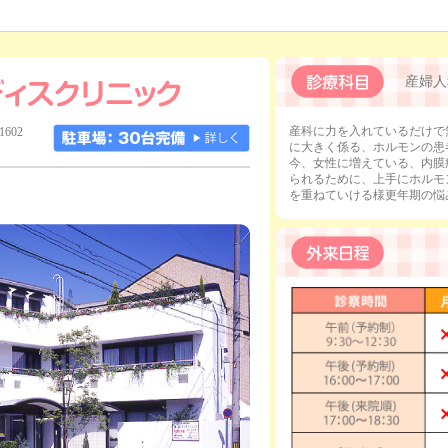
産婦人
産科に力を入れているだけで
602
に大きく係る、ホルモンの患
今、女性に増えている、内膜
られるために、上手にホルモ
を重ねていける様更年期の悩