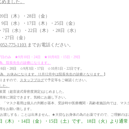
はじめました。
20日（木）・28日（金）
（水）・17日（木）・25日（金）
（水）・22日（木）・28日（水）
27日（金）
、
052-775-1103
までお電話ください。
のみ ★9月10日・24日 ★10月8日・15日・29日
の為、院長先生の診療になります。
・20日 ☆9月3日・17日 ☆10月1日・22日です。
の為、お休みになります。11月12月中は院長先生の診療となります。
】
りますので、
スタッフブログ
で予定等をご確認ください。
した。
置（超音波式骨密度測定)はじめました。
単に測定できます。気軽にお越し下さい。
「マスク着用は個人の判断が基本、受診時や医療機関・高齢者施設内では、マス
用をお願い致します。
をお渡しする」ことは出来ません。★大切なお身体の為のお薬ですので、ご理解のほ
日（木）・14日（金）・15日（土）です。 18日（火）より通